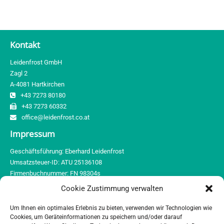
Kontakt
Leidenfrost GmbH
Zagl 2
A-4081 Hartkirchen
+43 7273 80180
+43 7273 60332
office@leidenfrost.co.at
Impressum
Geschäftsführung: Eberhard Leidenfrost
Umsatzsteuer-ID: ATU 25136108
Firmenbuchnummer: FN 98304s
Gerichtsstand: Landesgericht Wels
Cookie Zustimmung verwalten
Behörde gem. ECG (E-Commerce Gesetz): BH Eferding
Um Ihnen ein optimales Erlebnis zu bieten, verwenden wir Technologien wie
Cookies, um Geräteinformationen zu speichern und/oder darauf