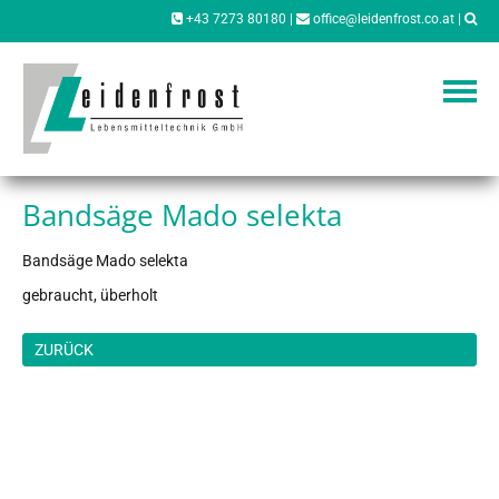
+43 7273 80180
|
office@leidenfrost.co.at
|
Bandsäge Mado selekta
Bandsäge Mado selekta
gebraucht, überholt
ZURÜCK