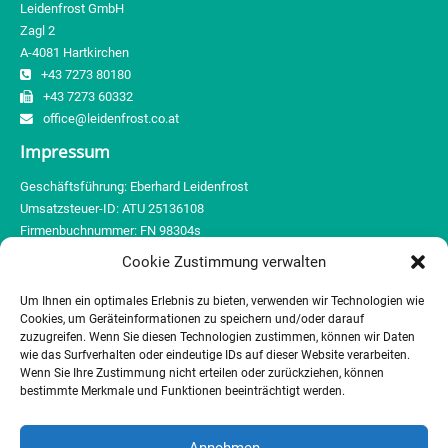
Leidenfrost GmbH
Zagl 2
A-4081 Hartkirchen
+43 7273 80180
+43 7273 60332
office@leidenfrost.co.at
Impressum
Geschäftsführung: Eberhard Leidenfrost
Umsatzsteuer-ID: ATU 25136108
Firmenbuchnummer: FN 98304s
Gerichtsstand: Landesgericht Wels
Cookie Zustimmung verwalten
Behörde gem. ECG (E-Commerce Gesetz): BH Eferding
Um Ihnen ein optimales Erlebnis zu bieten, verwenden wir Technologien wie
Cookies, um Geräteinformationen zu speichern und/oder darauf
Sitemap
zuzugreifen. Wenn Sie diesen Technologien zustimmen, können wir Daten
wie das Surfverhalten oder eindeutige IDs auf dieser Website verarbeiten.
Unternehmen
Wenn Sie Ihre Zustimmung nicht erteilen oder zurückziehen, können
bestimmte Merkmale und Funktionen beeinträchtigt werden.
Maschinen
Partner
Kontakt
Annehmen