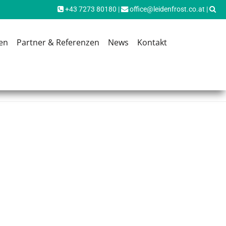
+43 7273 80180
|
office@leidenfrost.co.at
|
en
Partner & Referenzen
News
Kontakt