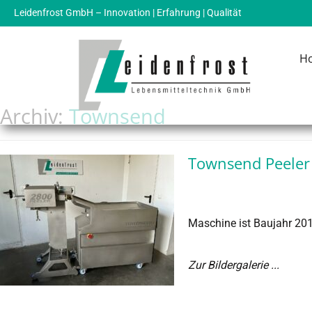
Leidenfrost GmbH – Innovation | Erfahrung | Qualität
H
Archiv:
Townsend
Townsend Peele
Maschine ist Baujahr 201
Zur Bildergalerie ...